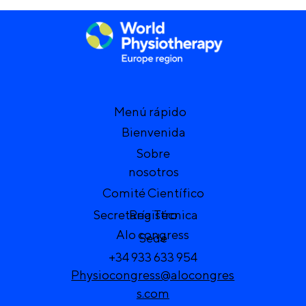
Menú rápido
Bienvenida
Sobre
nosotros
Comité Científico
Secretaría Técnica
Registro
Alo congress
Sede
+34 933 633 954
Physiocongress@alocongres
s.com